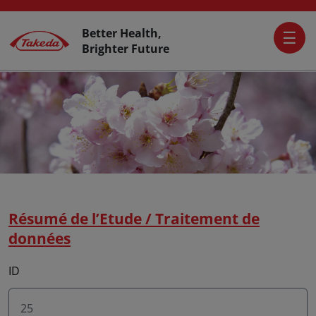
Skip to main content
Activer L’accessibilité
Top Header
Better Health,
Brighter Future
Résumé de l’Etude / Traitement de
données
ID
25