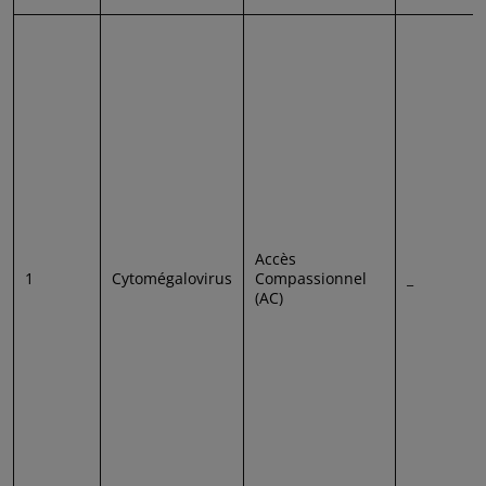
Accès
1
Cytomégalovirus
Compassionnel
_
(AC)