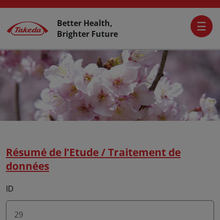
Skip to main content
Activer L’accessibilité
Top Header
Better Health,
Brighter Future
Résumé de l’Etude / Traitement de
données
ID
29