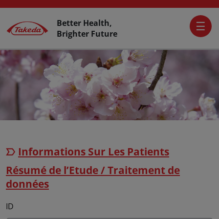
Skip to main content
Activer L’accessibilité
Top Header
Better Health,
Brighter Future
Informations Sur Les Patients
Résumé de l’Etude / Traitement de
données
ID