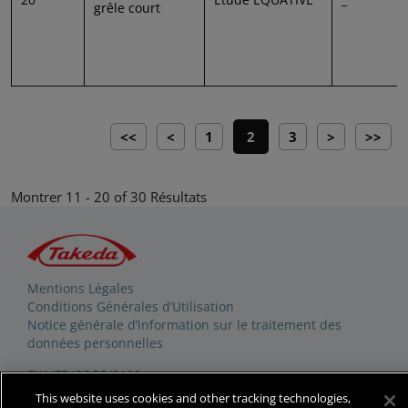
grêle court
Pagination
First page
Previous page
Page
Current page
Page
Next page
Last p
<<
<
1
2
3
>
>>
Montrer 11 - 20 of 30 Résultats
Mentions Légales
Conditions Générales d’Utilisation
Notice générale d’information sur le traitement des
données personnelles
EXA/FR/CORP/0103
This website uses cookies and other tracking technologies,