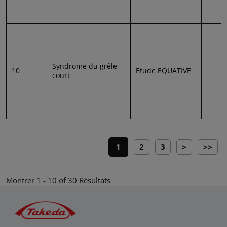
Syndrome du grêle
10
Etude EQUATIVE
_
court
Pagination
Current page
Page
Page
Next page
Last p
1
2
3
>
>>
Montrer 1 - 10 of 30 Résultats