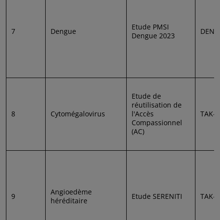
Etude PMSI
7
Dengue
DEN-
Dengue 2023
Etude de
réutilisation de
8
Cytomégalovirus
l'Accès
TAK-6
Compassionnel
(AC)
Angioedème
9
Etude SERENITI
TAK-7
héréditaire