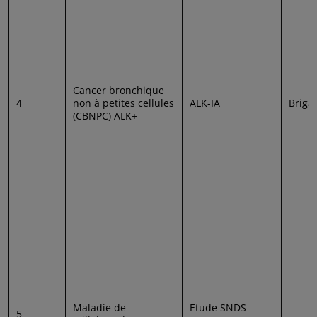
Cancer bronchique
4
non à petites cellules
ALK-IA
Briga
(CBNPC) ALK+
Maladie de
Etude SNDS
5