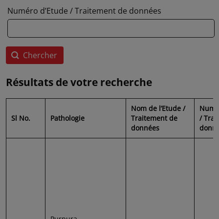
Numéro d’Etude / Traitement de données
Résultats de votre recherche
Nom de l’Etude /
Numér
Sl No.
Pathologie
Traitement de
/ Tra
données
donn
Purpura