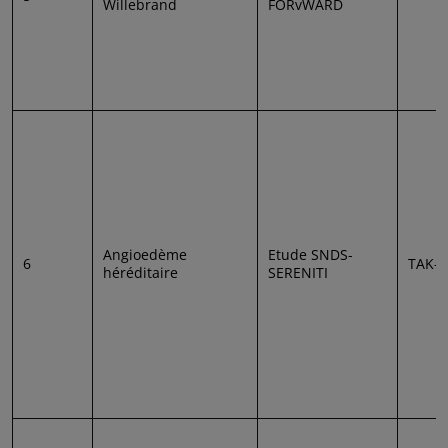
Willebrand
FORvWARD
Angioedème
Etude SNDS-
6
TAK-7
héréditaire
SERENITI